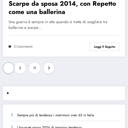
Scarpe da sposa 2014, con Repetto
come una ballerina
Una guerra è sempre in atto quando si tratta di scegliere tra
ballerine e scarpe…
3 Commenti
Leggi Il Seguito
Paginazione
…
1
2
11
degli
articoli
Sempre più di tendenza i matrimoni over 65 in Italia
I bouquet sposa 2026 di maggior tendenza