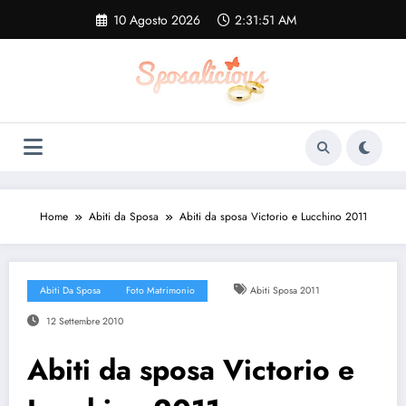
Vai
10 Agosto 2026
2:31:52 AM
al
contenuto
Home
Abiti da Sposa
Abiti da sposa Victorio e Lucchino 2011
Abiti Da Sposa
Foto Matrimonio
Abiti Sposa 2011
12 Settembre 2010
Abiti da sposa Victorio e