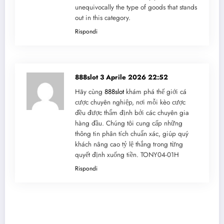
unequivocally the type of goods that stands
out in this category.
Rispondi
888slot
3 Aprile 2026 22:52
Hãy cùng
888slot
khám phá thế giới cá
cược chuyên nghiệp, nơi mỗi kèo cược
đều được thẩm định bởi các chuyên gia
hàng đầu. Chúng tôi cung cấp những
thông tin phân tích chuẩn xác, giúp quý
khách nâng cao tỷ lệ thắng trong từng
quyết định xuống tiền. TONY04-01H
Rispondi