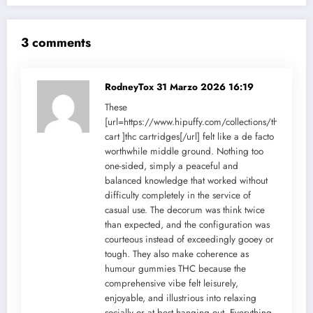
3 comments
RodneyTox
31 Marzo 2026 16:19
These
[url=https://www.hipuffy.com/collections/thc-
cart ]thc cartridges[/url] felt like a de facto
worthwhile middle ground. Nothing too
one-sided, simply a peaceful and
balanced knowledge that worked without
difficulty completely in the service of
casual use. The decorum was think twice
than expected, and the configuration was
courteous instead of exceedingly gooey or
tough. They also make coherence as
humour gummies THC because the
comprehensive vibe felt leisurely,
enjoyable, and illustrious into relaxing
socially or at best hanging out. Everything