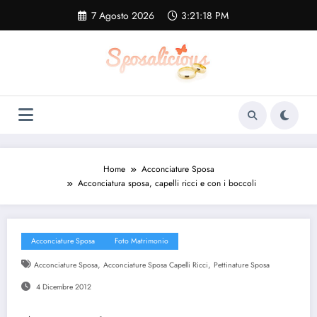
Vai
7 Agosto 2026
3:21:18 PM
al
contenuto
Home
Acconciature Sposa
Acconciatura sposa, capelli ricci e con i boccoli
Acconciature Sposa
Foto Matrimonio
,
,
Acconciature Sposa
Acconciature Sposa Capelli Ricci
Pettinature Sposa
4 Dicembre 2012