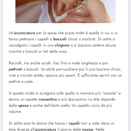
Un’
acconciatura
per la sposa che piace molto è quella in cui ci si
fanno pettinare i capelli a
boccoli
chiusi o morbidi. Di solito si
raccolgono i capelli in uno
chignon
e si lasciano cadere alcune
ciocche a boccoli ai lati della nuca.
Raccolti, ma anche sciolti, lisci fino a metà lunghezza e poi
pettinati
a boccoli. Un abile parrucchiere poi li può lasciare chiusi,
cioè a ricciolo stretto, oppure più aperti. È sufficiente aprirli con un
pettine a coda.
In questo modo si sciolgono sulle spalle in maniera più “casuale” e
danno un aspetto
romantico
e più sbarazzino. Lo stile dipende
dalla
sposa
e anche dall’abito scelto. Un capello riccio dà più
volume.
Di solito sono le donne che hanno i
capelli
lisci a voler dare un
tono diverso all’
acconciatura
il giorno delle
nozze
. Nelle