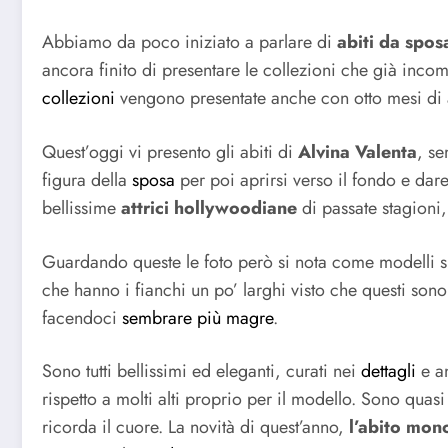
Abbiamo da poco iniziato a parlare di
abiti da spos
ancora finito di presentare le collezioni che già inco
collezioni
vengono presentate anche con otto mesi di 
Quest’oggi vi presento gli abiti di
Alvina Valenta
, se
figura della
sposa
per poi aprirsi verso il fondo e dare
bellissime
attrici hollywoodiane
di passate stagioni, 
Guardando queste le foto però si nota come modelli si
che hanno i fianchi un po’ larghi visto che questi so
facendoci
sembrare più magre
.
Sono tutti bellissimi ed eleganti, curati nei
dettagli
e an
rispetto a molti alti proprio per il modello. Sono quas
ricorda il cuore. La novità di quest’anno,
l’abito mon