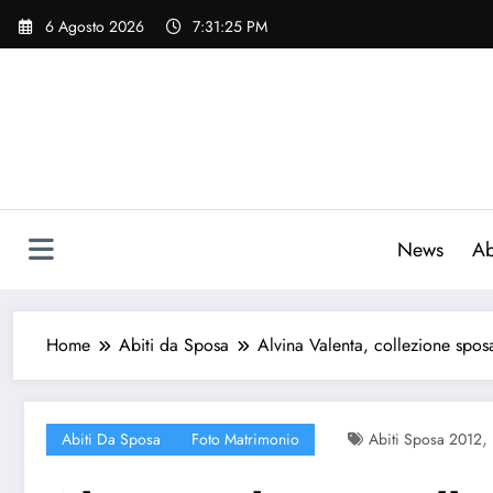
Vai
6 Agosto 2026
7:31:26 PM
al
contenuto
News
Ab
Home
Abiti da Sposa
Alvina Valenta, collezione spo
,
Abiti Da Sposa
Foto Matrimonio
Abiti Sposa 2012