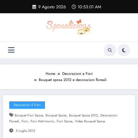
Vai
9 Agosto 2026
10:53:02 AM
al
contenuto
Home
Decorazioni e Fiori
Bouquet sposa 2012 e decorazioni floreali
Decorazioni E Fiori
,
,
,
Bouquet Fiori Sposa
Bouquet Sposa
Bouquet Sposa 2012
Decorazioni
,
,
,
,
Floreali
Fiori
Fiori Matrimonio
Fiori Sposa
Video Bouquet Sposa
5 Luglio 2012