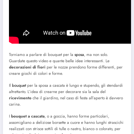
Torniamo a parlare di bouquet per la
sposa
, ma non solo.
Guardate questo video e quante belle idee interessanti. Le
decorazioni di fiori
per le nozze prendono forme differenti, per
creare giochi di colori e forme.
Il
bouquet
per la sposa a cascata è lungo e stupendo, gli stendardi
altrettanto. L’idea di crearne per decorare sia la sala del
ricevimento
che il giardino, nel caso di festa all’aperto è davvero
carina.
I
bouquet a cascata
, o a goccia, hanno forme particolari,
assomigliano a deliziose borsette a cuore e hanno lunghi strascichi
realizzati con strisce sottili di tulle o nastro, bianco o colorato, per