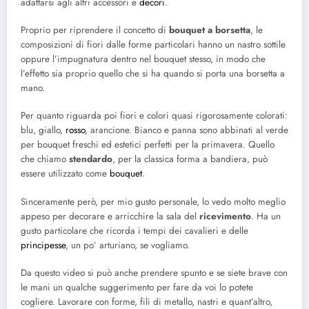
adattarsi agli altri accessori e
decori
.
Proprio per riprendere il concetto di
bouquet a borsetta
, le
composizioni di fiori dalle forme particolari hanno un nastro sottile
oppure l’impugnatura dentro nel bouquet stesso, in modo che
l’effetto sia proprio quello che si ha quando si porta una borsetta a
mano.
Per quanto riguarda poi fiori e colori quasi rigorosamente colorati:
blu, giallo,
rosso
, arancione. Bianco e panna sono abbinati al verde
per bouquet freschi ed estetici perfetti per la primavera. Quello
che chiamo
stendardo
, per la classica forma a bandiera, può
essere utilizzato come
bouquet
.
Sinceramente però, per mio gusto personale, lo vedo molto meglio
appeso per decorare e arricchire la sala del
ricevimento
. Ha un
gusto particolare che ricorda i tempi dei cavalieri e delle
principesse
, un po’ arturiano, se vogliamo.
Da questo video si può anche prendere spunto e se siete brave con
le mani un qualche suggerimento per fare da voi lo potete
cogliere. Lavorare con forme, fili di metallo, nastri e quant’altro,