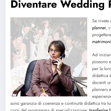
Diventare Wedding 
Se vivete 
planner
, 
progettar
matrimon
Ad iniziar
possono e
per la lor
didattica 
docenti u
planners e
esperienz
sono garanzia di coerenza e continuità didattica tra tutti
corsi del programma di specializzazione:
trasferire