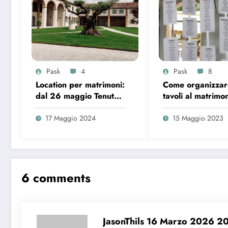
Pask
4
Pask
8
Location per matrimoni:
Come organizzar
dal 26 maggio Tenuta
tavoli al matrimon
Paradisi apre
alcuni consigli util
ufficialmente le
17 Maggio 2024
15 Maggio 2023
prenotazioni
6 comments
JasonThils
16 Marzo 2026 2