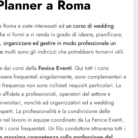
Planner a Roma
a Roma e siete interessati ad
un corso di wedding
che vi formi e vi renda in grado di ideare, pianificare,
e,
organizzare ed gestire in modo professionale un
io
molti sono gli indirizzi che potrebbero tornarvi utili.
e dai corsi della
Fenice Eventi
. Qui tutti i corsi
ssere frequentati singolarmente, sono complementari e
o frequenza non sono richiesti requisiti particolari. La
è affidata a professionisti, operatori del settore e
niversitari, nonchè ad organizzatori ed a wedding
sperti. La professionalità e la condivisione delle
e nel lavoro in equipe coordinato da La Fenice Eventi,
 i corsi frequentati. Un filo conduttore attraversa tutti i
 la massima competenza sulla professione del