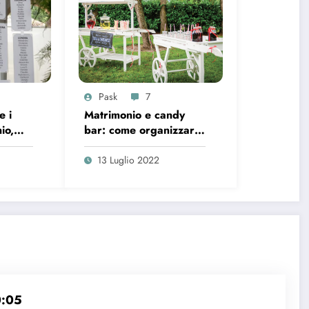
Pask
7
e i
Matrimonio e candy
io,
bar: come organizzare
i
l’angolo dolciumi
13 Luglio 2022
0:05