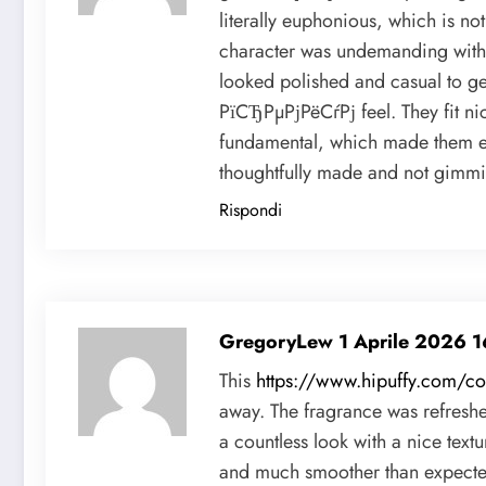
literally euphonious, which is not
character was undemanding withou
looked polished and casual to ge
РїСЂРµРјРёСѓРј feel. They fit n
fundamental, which made them easy
thoughtfully made and not gimmi
Rispondi
GregoryLew
1 Aprile 2026 
This
https://www.hipuffy.com/co
away. The fragrance was refresh
a countless look with a nice textu
and much smoother than expect