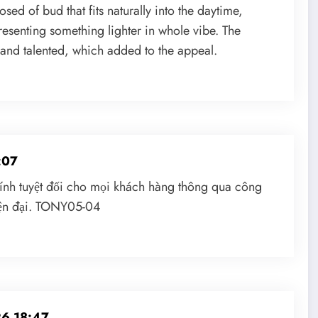
sposed of bud that fits naturally into the daytime,
resenting something lighter in whole vibe. The
and talented, which added to the appeal.
:07
ính tuyệt đối cho mọi khách hàng thông qua công
iện đại. TONY05-04
6 18:47