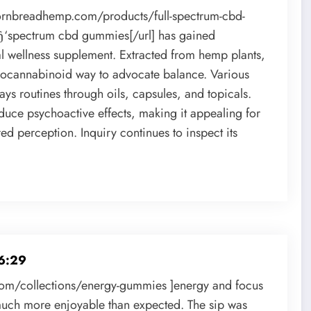
ornbreadhemp.com/products/full-spectrum-cbd-
‘spectrum cbd gummies[/url] has gained
ral wellness supplement. Extracted from hemp plants,
 endocannabinoid way to advocate balance. Various
ways routines through oils, capsules, and topicals.
duce psychoactive effects, making it appealing for
ed perception. Inquiry continues to inspect its
6:29
com/collections/energy-gummies ]energy and focus
uch more enjoyable than expected. The sip was