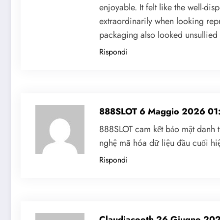
enjoyable. It felt like the well-di
extraordinarily when looking rep
packaging also looked unsullied 
Rispondi
888SLOT
6 Maggio 2026 01
888SLOT cam kết bảo mật danh t
nghệ mã hóa dữ liệu đầu cuối h
Rispondi
Claudiacooth
26 Giugno 202