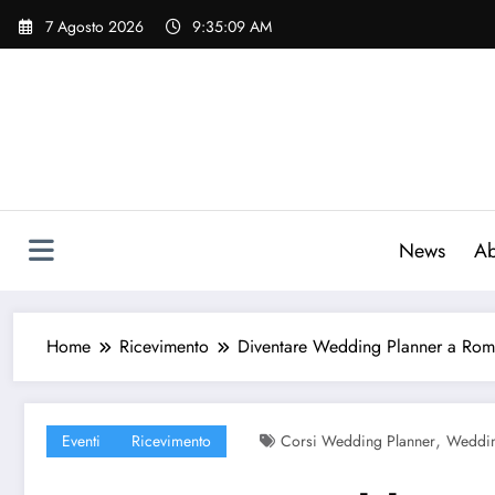
Vai
7 Agosto 2026
9:35:10 AM
al
contenuto
News
Ab
Home
Ricevimento
Diventare Wedding Planner a Ro
,
Eventi
Ricevimento
Corsi Wedding Planner
Weddin