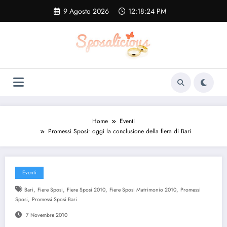
Vai
9 Agosto 2026
12:18:24 PM
al
contenuto
Home
Eventi
Promessi Sposi: oggi la conclusione della fiera di Bari
Eventi
,
,
,
,
Bari
Fiere Sposi
Fiere Sposi 2010
Fiere Sposi Matrimonio 2010
Promessi
,
Sposi
Promessi Sposi Bari
7 Novembre 2010