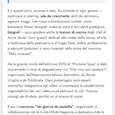
E a quanto pare, successo è stato. Tra aziende di ogni genere –
pasticcere e catering,
sale da ricevimento
, abiti da cerimonia,
agenzie viaggi, liste nozze e bomboniere, confetti, centri
benessere, flower designer, make-up artist e hair stylist prestigiosi,
fotografi
– ecco spuntare anche le
lezioni di cucina
degli chef di
Anice Verde. Corsi gratuiti dedicati alle ricette della nonna, all’arte
e tradizione della pasticceria e al finger food. Inoltre, professionisti
e aspiranti pasticceri si sono cimentati nelle prove del concorso
“Dolci momenti”.
Ma la grande novità dell’edizione 2010 di “Promessi Sposi” è stato
sicuramente il corso di degustazione vini “Che vino vuoi sposare?”,
organizzato dall’Associazione Italiana Sommelier, da Tenuta
Virgilio e da Pubblivela. Ogni pomeriggio, ecco esperti
sommelier insegnerare agli allievi a riconoscere le caratteristiche
organolettiche dei vari nettari e ad abbinarli ai cibi. Preziosi
consigli da sfruttare, perché no, al pranzo di nozze.
E poi il
concorso “Un giorno da modella”
, organizzato in
collaborazione con la rivista White Magazine e dedicato a tutte le