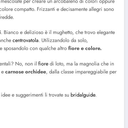
re mescolate per creare un arcobaleno di colori oppure
colore compatto. Frizzanti e decisamente allegri sono
fredde.
i
. Bianco e delizioso è il mughetto, che trovo elegante
 anche
centrovatola
. Utilizzandolo da solo,
e sposandolo con qualche altro
fiore e colore.
entali? No, non il
fiore
di loto, ma la magnolia che in
i e
carnose orchidee
, dalla classe impareggiabile per
 idee e suggerimenti li trovate su
bridalguide
.