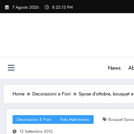
Vai
7 Agosto 2026
8:22:14 PM
al
contenuto
News
Ab
Home
Decorazioni e Fiori
Spose d’ottobre, bouquet e 
Decorazioni E Fiori
Foto Matrimonio
Bouquet Spos
12 Settembre 2012