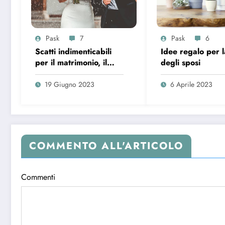
Pask
7
Pask
6
Scatti indimenticabili
Idee regalo per l
per il matrimonio, il
degli sposi
segreto per foto
originali
19 Giugno 2023
6 Aprile 2023
COMMENTO ALL'ARTICOLO
Commenti