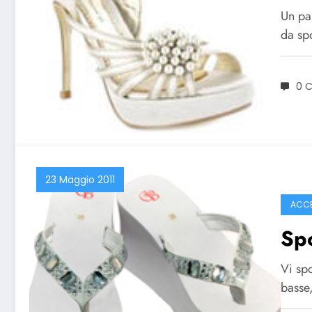
Un pa
da sp
0 
23 Maggio 2011
ACCE
Spo
Vi sp
basse