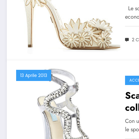
Le sc
econo
2 
13 Aprile 2013
ACCE
Sca
col
Con un
le sp