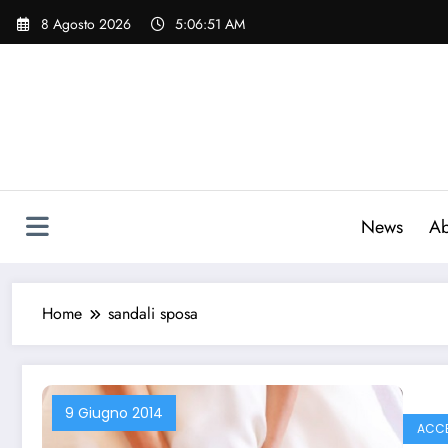
Vai
8 Agosto 2026
5:06:52 AM
al
contenuto
News
Ab
Home
sandali sposa
9 Giugno 2014
ACCE