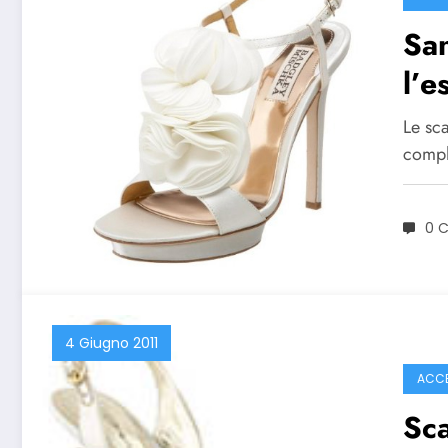
San
l’e
Le sc
compl
0 
4 Giugno 2011
ACCE
Sca