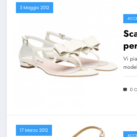
3 Maggio 2012
ACCE
Sca
per
Vi pi
model
0 
17 Marzo 2012
ACCE