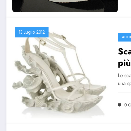
13 Luglio 2012
ACCE
Sca
più
Le sc
una s
0 