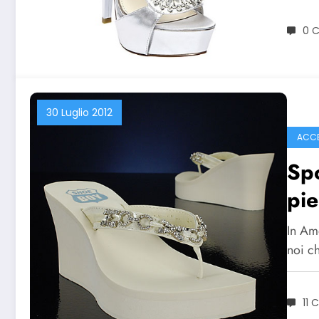
0 
30 Luglio 2012
ACCE
Spo
pie
In Am
noi c
11