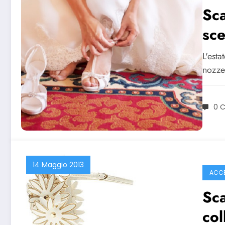
Sc
sce
L'esta
nozze
0 
14 Maggio 2013
ACCE
Sc
col