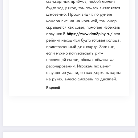
стандартных приёмов, любой момент
будто ход у игре, там подвох выявляется
мгновенно. Профи видят: по рунете
манера письма на иронией, там юмор
скрывается как совет, помогает избежать
ловушек.В
https://www.don8play.ru/
этот
рейтинг находится будто готовая колода,
приготовленный для старту. Загляни,
если нужно почувствовать ритм
настоящей ставки, обходя обмана да
разочарований. Игрокам тех ценит
ощущение удачи, он как держать карты
на руках, вместо смотреть по дисплей.
Rispondi