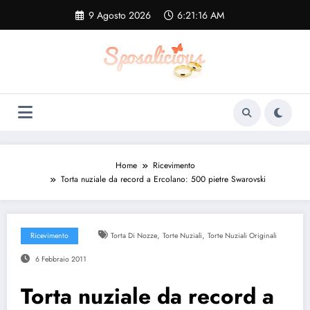
Vai
9 Agosto 2026
6:21:16 AM
al
contenuto
Home
Ricevimento
Torta nuziale da record a Ercolano: 500 pietre Swarovski
,
,
Ricevimento
Torta Di Nozze
Torte Nuziali
Torte Nuziali Originali
6 Febbraio 2011
Torta nuziale da record a