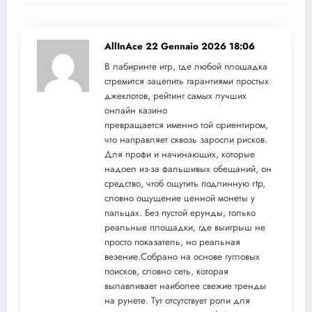
AllInAce
22 Gennaio 2026 18:06
В лабиринте игр, где любой площадка
стремится зацепить гарантиями простых
джекпотов, рейтинг самых лучших
онлайн казино
превращается именно той ориентиром,
что направляет сквозь заросли рисков.
Для профи и начинающих, которые
надоел из-за фальшивых обещаний, он
средство, чтоб ощутить подлинную rtp,
словно ощущение ценной монеты у
пальцах. Без пустой ерунды, только
реальные площадки, где выигрыш не
просто показатель, но реальная
везение.Собрано на основе гугловых
поисков, словно сеть, которая
вылавливает наиболее свежие тренды
на рунете. Тут отсутствует роли для