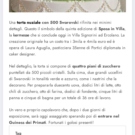
Una
torta nuziale
con 500 Swarovski
rifinita nei minimi
dettagli. Questo il simbolo della quinta edizione di
Sposa in Villa
,
la
kermesse
che si conclude oggi in Villa Signorini ad Ercolano. La
creazione originale ha un costo tra i 3mila e 4mila euro ed è
opera di Laura Aguglia, pasticciera 35enne di Portici diplomata in
caker designer.
Nel dettaglio, la torta si compone di
quattro piani di zucchero
puntellati da 500 piccoli cristalli. Sulla cima, due grandi uccellini
di Swarovski in tonalità verde e azzurro, come i nastrini che la
decorano. Per prepararla duecento uova, dodici litri di latte, otto
chili di zucchero, otto di farina, dodici di fondente, cinque litri di
panna e cinque di bagna per un totale di 36 ore di lavoro.
Un vero e proprio capolavoro che, dopo i due giorni di
esposizione, sarà oggi assaggiato sperando poi di
entrare nel
Guiness dei Primati
. Fortunati i golosi presenti!
Tag