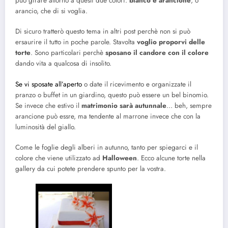
può girare attorno a questi due colori:
bianco e arancione
, o
arancio, che di si voglia.
Di sicuro tratterò questo tema in altri post perchè non si può
ersaurire il tutto in poche parole. Stavolta
voglio proporvi delle
torte
. Sono particolari perchè
sposano il candore con il colore
dando vita a qualcosa di insolito.
Se vi sposate all’aperto
o date il ricevimento e organizzate il
pranzo o buffet in un giardino, questo può essere un bel binomio.
Se invece che estivo il
matrimonio sarà autunnale
… beh, sempre
arancione può essre, ma tendente al marrone invece che con la
luminosità del giallo.
Come le foglie degli alberi in autunno, tanto per spiegarci e il
colore che viene utilizzato ad
Halloween
. Ecco alcune torte nella
gallery da cui potete prendere spunto per la vostra.