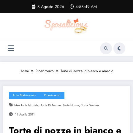
Vai
8 Agosto 2026
4:58:49 AM
al
contenuto
Home
Ricevimento
Torte di nozze in bianco e arancio
Foto Matrimonio
Ricevimento
,
,
,
Idee Torta Nuziale
Torta Di Nozze
Torta Nozze
Torta Nuziale
19 Aprile 2011
Torte di nozze in bianco e