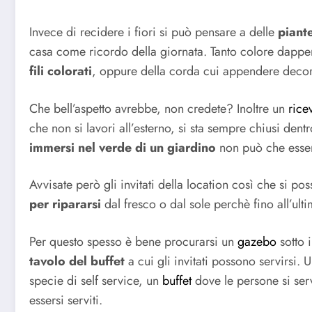
Invece di recidere i fiori si può pensare a delle
piante
casa come ricordo della giornata. Tanto colore dappertu
fili colorati
, oppure della corda cui appendere decora
Che bell’aspetto avrebbe, non credete? Inoltre un
rice
che non si lavori all’esterno, si sta sempre chiusi den
immersi nel verde di un giardino
non può che esser
Avvisate però gli invitati della location così che si 
per ripararsi
dal fresco o dal sole perchè fino all’ul
Per questo spesso è bene procurarsi un
gazebo
sotto 
tavolo del buffet
a cui gli invitati possono servirsi. 
specie di self service, un
buffet
dove le persone si serv
essersi serviti.