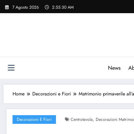
Vai
7 Agosto 2026
2:55:31 AM
al
contenuto
News
Ab
Home
Decorazioni e Fiori
Matrimonio primaverile all’
,
Decorazioni E Fiori
Centrotavola
Decorazioni Matrimo