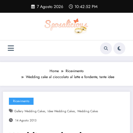
Vai
7 Agosto 2026
10:42:52 PM
al
contenuto
Home
Ricevimento
Wedding cake al cioccolato al latte e fondente, tante idee
Ricevimento
,
,
Gallery Wedding Cakes
Idee Wedding Cakes
Wedding Cakes
14 Agosto 2013