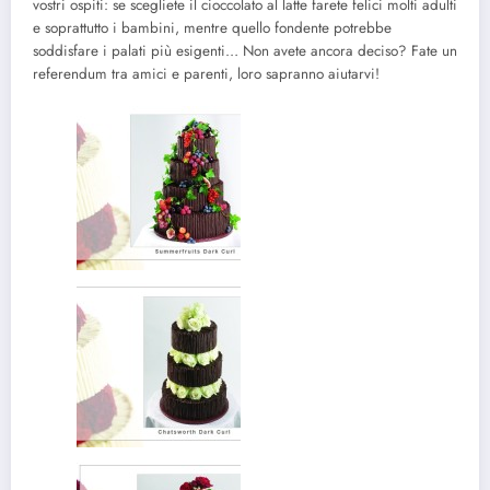
vostri ospiti: se scegliete il cioccolato al latte farete felici molti adulti
e soprattutto i bambini, mentre quello fondente potrebbe
soddisfare i palati più esigenti… Non avete ancora deciso? Fate un
referendum tra amici e parenti, loro sapranno aiutarvi!