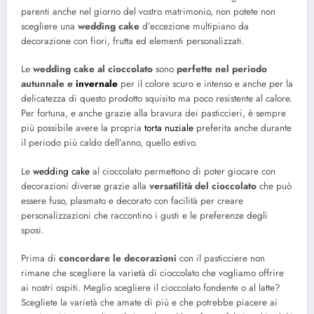
parenti anche nel giorno del vostro matrimonio, non potete non
scegliere una
wedding cake
d’eccezione multipiano da
decorazione con fiori, frutta ed elementi personalizzati.
Le
wedding cake al cioccolato
sono
perfette nel periodo
autunnale e
invernale
per il colore scuro e intenso e anche per la
delicatezza di questo prodotto squisito ma poco resistente al calore.
Per fortuna, e anche grazie alla bravura dei pasticcieri, è sempre
più possibile avere la propria
torta nuziale
preferita anche durante
il periodo più caldo dell’anno, quello estivo.
Le
wedding cake
al cioccolato permettono di poter giocare con
decorazioni diverse grazie alla
versatilità del cioccolato
che può
essere fuso, plasmato e decorato con facilità per creare
personalizzazioni che raccontino i gusti e le preferenze degli
sposi.
Prima di
concordare le decorazioni
con il pasticciere non
rimane che scegliere la varietà di cioccolato che vogliamo offrire
ai nostri ospiti. Meglio scegliere il cioccolato fondente o al latte?
Scegliete la varietà che amate di più e che potrebbe piacere ai