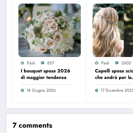
Pask
857
Pask
2603
I bouquet sposa 2026
Capelli sposa sciol
di maggior tendenza
che andrà per la
maggiore nel 2
18 Giugno 2026
17 Dicembre 202
7 comments