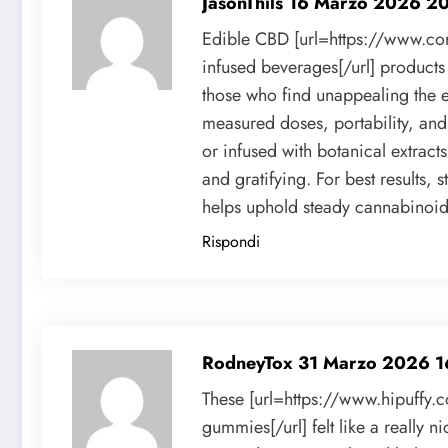
JasonThils
16 Marzo 2026 20
Edible CBD [url=https://www.co
infused beverages[/url] product
those who find unappealing the ea
measured doses, portability, and 
or infused with botanical extrac
and gratifying. For best results,
helps uphold steady cannabinoid 
Rispondi
RodneyTox
31 Marzo 2026 1
These [url=https://www.hipuffy.
gummies[/url] felt like a really 