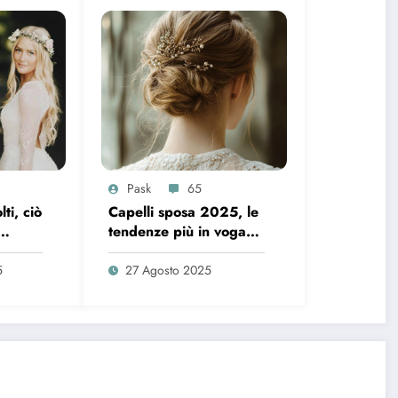
Pask
65
ti, ciò
Capelli sposa 2025, le
tendenze più in voga
026
per chi si sposa a
settembre
5
27 Agosto 2025