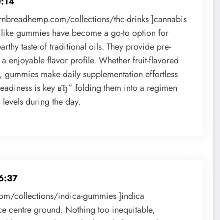
:14
rnbreadhemp.com/collections/thc-drinks ]cannabis
s like gummies have become a go-to option for
rthy taste of traditional oils. They provide pre-
a enjoyable flavor profile. Whether fruit-flavored
ts, gummies make daily supplementation effortless
 steadiness is key вЂ” folding them into a regimen
levels during the day.
6:37
com/collections/indica-gummies ]indica
nice centre ground. Nothing too inequitable,