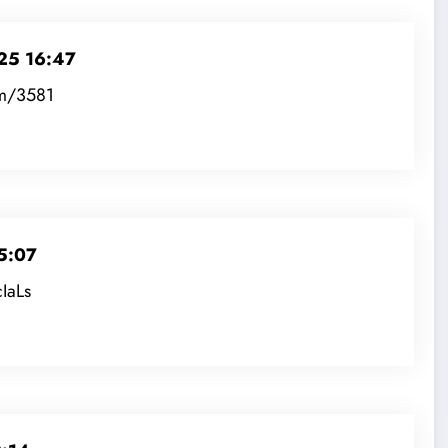
25 16:47
om/3581
5:07
IaLs