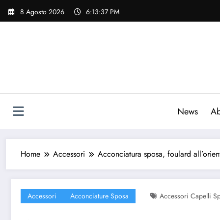
Vai
8 Agosto 2026
6:13:38 PM
al
contenuto
News
Ab
Home
Accessori
Acconciatura sposa, foulard all’orien
Accessori
Acconciature Sposa
Accessori Capelli S