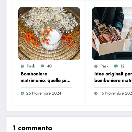
Pask
40
Pask
12
Bomboniere
Idee originali pe
matrimonio, quelle più
bomboniere matr
originali per stupire gli
2022-2023
invitati
25 Novembre 2024
16 Novembre 20
1 commento