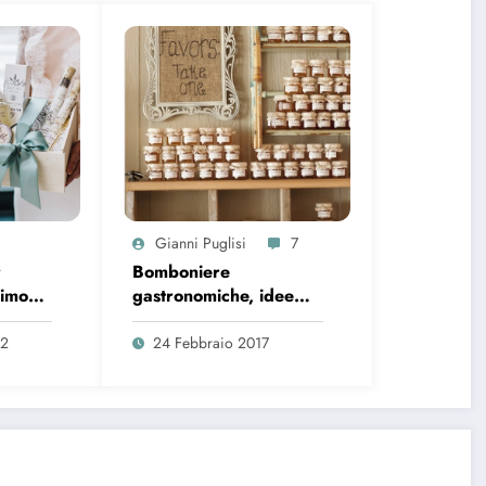
Gianni Puglisi
7
r
Bomboniere
imonio
gastronomiche, idee
per un matrimonio
green
22
24 Febbraio 2017