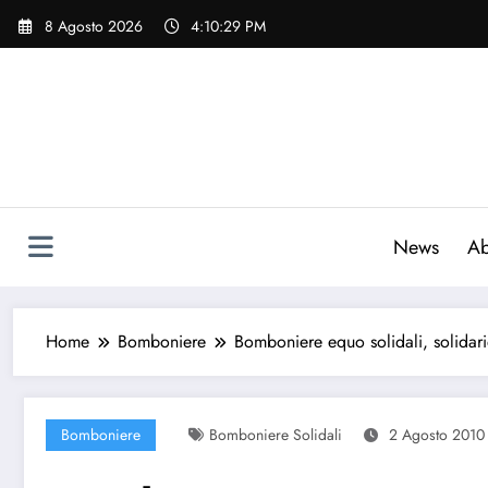
Vai
8 Agosto 2026
4:10:30 PM
al
contenuto
News
Ab
Home
Bomboniere
Bomboniere equo solidali, solidari
Bomboniere
Bomboniere Solidali
2 Agosto 2010