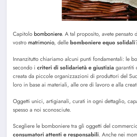
Capitolo
bomboniere
. A tal proposito, avete pensato 
vostro
matrimonio
, delle
bomboniere equo solidali
Innanzitutto chiariamo alcuni punti fondamentali: le b
secondo i
criteri di solidarietà e giustizia
garantiti
creata da piccole organizzazioni di produttori del 
loro in base ai materiali, alle ore di lavoro e alla crea
Oggetti unici, artigianali, curati in ogni dettaglio, ca
spesso a noi sconosciute.
Scegliere le bomboniere tra gli oggetti del commerci
consumatori attenti e responsabili
. Anche nei mome