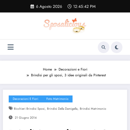
Vai
6 Agosto 2026
12:45:42 PM
al
contenuto
Home
Decorazioni e Fiori
Brindisi per gli sposi, 3 idee originali da Pinterest
Decorazioni E Fiori
Foto Matrimonio
,
,
Bicchieri Brindisi Sposi
Brindisi Della Damigella
Brindisi Matrimonio
21 Giugno 2014