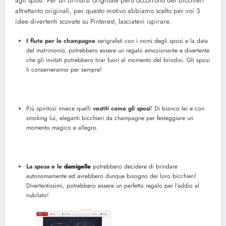
agli sposi. Per un brindisi originale però occorrono dei bicchieri
altrettanto originali, per questo motivo abbiamo scelto per voi 3
idee divertenti scovate su Pinterest, lasciatevi ispirare.
I flute per lo champagne
serigrafati con i nomi degli sposi e la data
del matrimonio, potrebbero essere un regalo emozionante e divertente
che gli invitati potrebbero tirar fuori al momento del brindisi. Gli sposi
li conserveranno per sempre!
Più spiritosi invece quelli
vestiti come gli sposi
! Di bianco lei e con
smoking lui, eleganti bicchieri da champagne per festeggiare un
momento magico e allegro.
La sposa e le
damigelle
potrebbero decidere di brindare
autonomamente ed avrebbero dunque bisogno dei loro bicchieri!
Divertentissimi, potrebbero essere un perfetto regalo per l’addio al
nubilato!