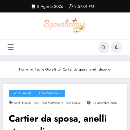
Vai
8 Agosto 2026
9:57:01 PM
al
contenuto
Home
Fedi e Gioielli
Cartier da sposa, anelli stupendi
Fedi E Gioielli
Foto Matrimonio
,
,
,
Anelli Nuziali
Fedi
Fedi Matrimonio
Fedi Nuziali
31 Dicembre 2010
Cartier da sposa, anelli