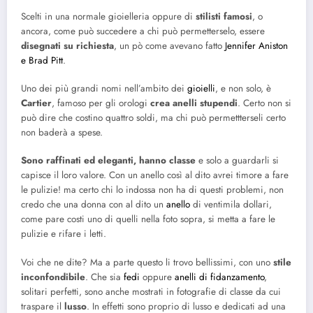
Scelti in una normale gioielleria oppure di
stilisti famosi
, o
ancora, come può succedere a chi può permetterselo, essere
disegnati su richiesta
, un pò come avevano fatto
Jennifer Aniston
e Brad Pitt
.
Uno dei più grandi nomi nell’ambito dei
gioielli
, e non solo, è
Cartier
, famoso per gli orologi
crea anelli stupendi
. Certo non si
può dire che costino quattro soldi, ma chi può permettterseli certo
non baderà a spese.
Sono raffinati ed eleganti, hanno classe
e solo a guardarli si
capisce il loro valore. Con un anello così al dito avrei timore a fare
le pulizie! ma certo chi lo indossa non ha di questi problemi, non
credo che una donna con al dito un
anello
di ventimila dollari,
come pare costi uno di quelli nella foto sopra, si metta a fare le
pulizie e rifare i letti.
Voi che ne dite? Ma a parte questo li trovo bellissimi, con uno
stile
inconfondibile
. Che sia
fedi
oppure
anelli di fidanzamento
,
solitari perfetti, sono anche mostrati in fotografie di classe da cui
traspare il
lusso
. In effetti sono proprio di lusso e dedicati ad una