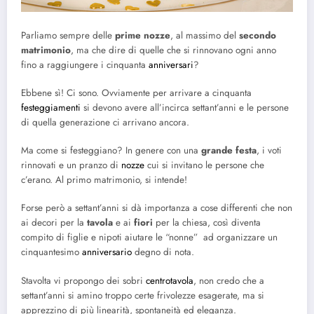
Parliamo sempre delle
prime nozze
, al massimo del
secondo
matrimonio
, ma che dire di quelle che si rinnovano ogni anno
fino a raggiungere i cinquanta
anniversari
?
Ebbene sì! Ci sono. Ovviamente per arrivare a cinquanta
festeggiamenti
si devono avere all’incirca settant’anni e le persone
di quella generazione ci arrivano ancora.
Ma come si festeggiano? In genere con una
grande festa
, i voti
rinnovati e un pranzo di
nozze
cui si invitano le persone che
c’erano. Al primo matrimonio, si intende!
Forse però a settant’anni si dà importanza a cose differenti che non
ai decori per la
tavola
e ai
fiori
per la chiesa, così diventa
compito di figlie e nipoti aiutare le “nonne” ad organizzare un
cinquantesimo
anniversario
degno di nota.
Stavolta vi propongo dei sobri
centrotavola
, non credo che a
settant’anni si amino troppo certe frivolezze esagerate, ma si
apprezzino di più linearità, spontaneità ed eleganza.