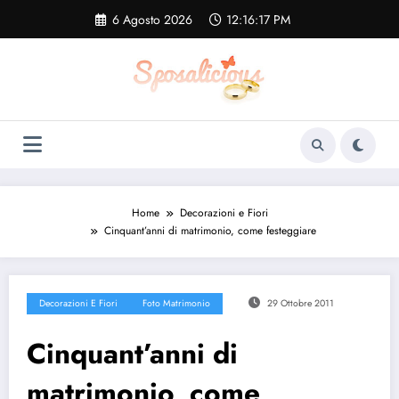
Vai
6 Agosto 2026
12:16:17 PM
al
contenuto
Home
Decorazioni e Fiori
Cinquant’anni di matrimonio, come festeggiare
Decorazioni E Fiori
Foto Matrimonio
29 Ottobre 2011
Cinquant’anni di
matrimonio, come