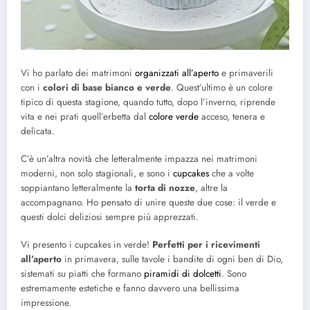
Vi ho parlato dei matrimoni
organizzati all’aperto
e primaverili
con i
colori di base bianco e verde
. Quest’ultimo è un colore
tipico di questa stagione, quando tutto, dopo l’inverno, riprende
vita e nei prati quell’erbetta dal
colore verde
acceso, tenera e
delicata.
C’è un’altra novità che letteralmente impazza nei matrimoni
moderni, non solo stagionali, e sono i
cupcakes
che a volte
soppiantano letteralmente la
torta di nozze
, altre la
accompagnano. Ho pensato di unire queste due cose: il verde e
questi dolci deliziosi sempre più apprezzati.
Vi presento i cupcakes in verde!
Perfetti per i ricevimenti
all’aperto
in primavera, sulle tavole i bandite di ogni ben di Dio,
sistemati su piatti che formano
piramidi di dolcetti
. Sono
estremamente estetiche e fanno davvero una bellissima
impressione.