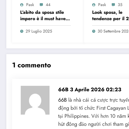
Pask
44
Pask
35
L’abito da sposa stile
Look sposa, le
impero è il must have
tendenze per il 
dell’estate 2025
29 Luglio 2025
30 Settembre 202
1 commento
66B
3 Aprile 2026 02:23
66B
là nhà cái cá cược trực tuy
động bởi tổ chức First Cagayan L
tại Philippines. Với hơn 10 năm
hút đông đảo người chơi tham 