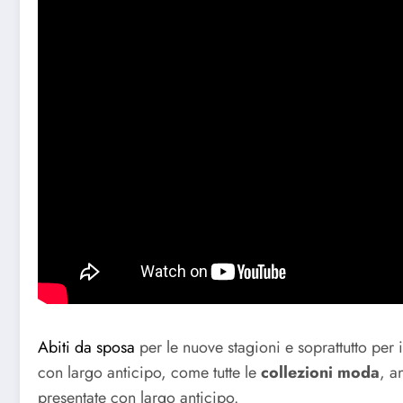
Abiti da sposa
per le nuove stagioni e soprattutto per
con largo anticipo, come tutte le
collezioni moda
, a
presentate con largo anticipo.