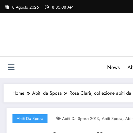
Vai
8 Agosto 2026
8:35:09 AM
al
contenuto
News
Ab
Home
Abiti da Sposa
Rosa Clarà, collezione abiti d
,
,
Abiti Da Sposa
Abiti Da Sposa 2013
Abiti Sposa
Abit