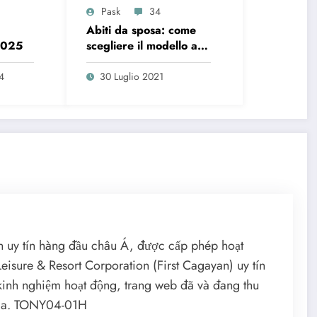
Pask
34
Abiti da sposa: come
2025
scegliere il modello a
seconda dell’età
4
30 Luglio 2021
ến uy tín hàng đầu châu Á, được cấp phép hoạt
eisure & Resort Corporation (First Cagayan) uy tín
 kinh nghiệm hoạt động, trang web đã và đang thu
gia. TONY04-01H