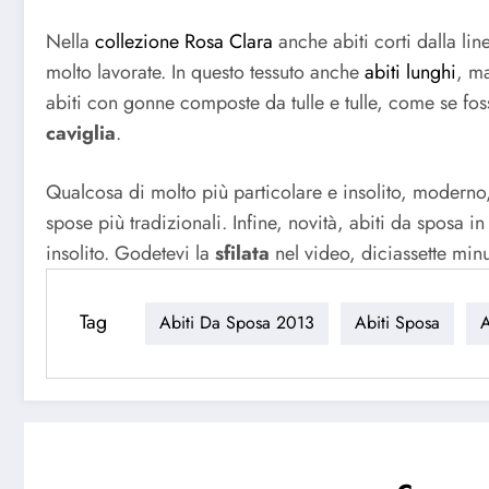
Nella
collezione Rosa Clara
anche abiti corti dalla lin
molto lavorate. In questo tessuto anche
abiti lunghi
, ma
abiti con gonne composte da tulle e tulle, come se foss
caviglia
.
Qualcosa di molto più particolare e insolito, modern
spose più tradizionali. Infine, novità, abiti da sposa i
insolito. Godetevi la
sfilata
nel video, diciassette minu
Tag
Abiti Da Sposa 2013
Abiti Sposa
A