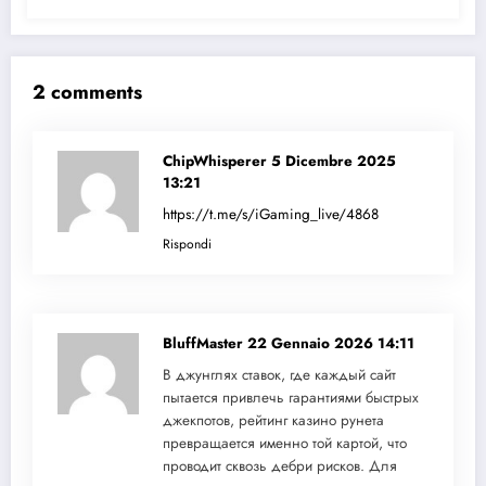
2 comments
ChipWhisperer
5 Dicembre 2025
13:21
https://t.me/s/iGaming_live/4868
Rispondi
BluffMaster
22 Gennaio 2026 14:11
В джунглях ставок, где каждый сайт
пытается привлечь гарантиями быстрых
джекпотов, рейтинг казино рунета
превращается именно той картой, что
проводит сквозь дебри рисков. Для