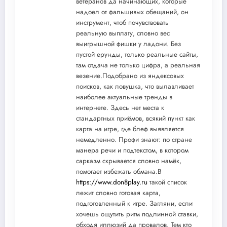
ветеранов да начинающих, которые
надоел от фальшивых обещаний, он
инструмент, чтоб почувствовать
реальную выплату, словно вес
выигрышной фишки у ладони. Без
пустой ерунды, только реальные сайты,
там отдача не только цифра, а реальная
везение.Подобрано из яндексовых
поисков, как ловушка, что вылавливает
наиболее актуальные тренды в
интернете. Здесь нет места к
стандартных приёмов, всякий пункт как
карта на игре, где блеф выявляется
немедленно. Профи знают: по стране
манера речи и подтекстом, в котором
сарказм скрывается словно намёк,
помогает избежать обмана.В
https://www.don8play.ru
такой список
лежит словно готовая карта,
подготовленный к игре. Загляни, если
хочешь ощутить ритм подлинной ставки,
обходя иллюзий да провалов. Тем кто