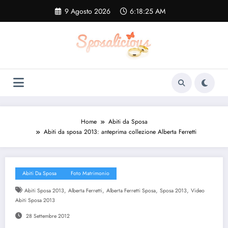
Vai
9 Agosto 2026
6:18:26 AM
al
contenuto
Home
Abiti da Sposa
Abiti da sposa 2013: anteprima collezione Alberta Ferretti
Abiti Da Sposa
Foto Matrimonio
,
,
,
,
Abiti Sposa 2013
Alberta Ferretti
Alberta Ferretti Sposa
Sposa 2013
Video
Abiti Sposa 2013
28 Settembre 2012