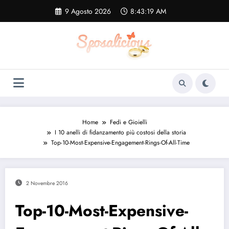
Vai
9 Agosto 2026
8:43:20 AM
al
contenuto
Home
Fedi e Gioielli
I 10 anelli di fidanzamento più costosi della storia
Top-10-Most-Expensive-Engagement-Rings-Of-All-Time
2 Novembre 2016
Top-10-Most-Expensive-