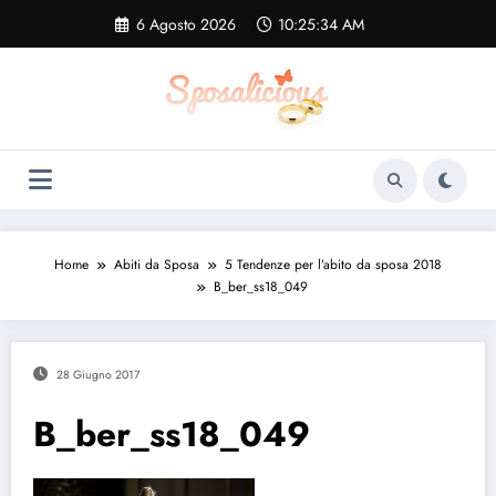
Vai
6 Agosto 2026
10:25:35 AM
al
contenuto
Home
Abiti da Sposa
5 Tendenze per l’abito da sposa 2018
B_ber_ss18_049
28 Giugno 2017
B_ber_ss18_049