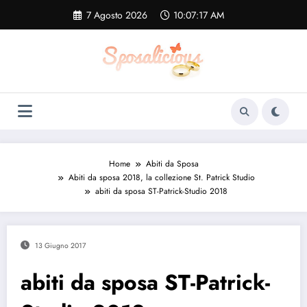
Vai
7 Agosto 2026
10:07:18 AM
al
contenuto
Home
Abiti da Sposa
Abiti da sposa 2018, la collezione St. Patrick Studio
abiti da sposa ST-Patrick-Studio 2018
13 Giugno 2017
abiti da sposa ST-Patrick-