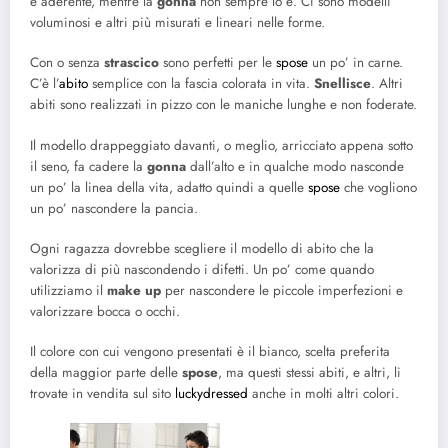
è aderente, mentre la
gonna
non sempre lo è. Ci sono modelli
voluminosi e altri più misurati e lineari nelle forme.
Con o senza
strascico
sono perfetti per le
spose
un po’ in carne.
C’è l’
abito
semplice con la fascia colorata in vita.
Snellisce
. Altri
abiti sono realizzati in pizzo con le maniche lunghe e non foderate.
Il modello drappeggiato davanti, o meglio, arricciato appena sotto
il seno, fa cadere la
gonna
dall’alto e in qualche modo nasconde
un po’ la linea della vita, adatto quindi a quelle
spose
che vogliono
un po’ nascondere la pancia.
Ogni ragazza dovrebbe scegliere il modello di abito che la
valorizza di più nascondendo i difetti. Un po’ come quando
utilizziamo il
make up
per nascondere le piccole imperfezioni e
valorizzare bocca o occhi.
Il colore con cui vengono presentati è il bianco, scelta preferita
della maggior parte delle
spose
, ma questi stessi abiti, e altri, li
trovate in vendita sul sito
luckydressed
anche in molti altri colori.