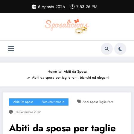
Vai
6 Agosto 2026
7:53:26 PM
al
contenuto
Home
Abiti da Sposa
Abiti da sposa per taglie forti, bianchi ed eleganti
Abiti Da Sposa
Foto Matrimonio
Abiti Sposa Taglie Forti
14 Settembre 2012
Abiti da sposa per taglie