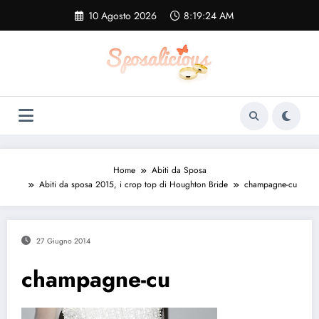
Vai
10 Agosto 2026
8:19:25 AM
al
contenuto
Home
Abiti da Sposa
Abiti da sposa 2015, i crop top di Houghton Bride
champagne-cu
27 Giugno 2014
champagne-cu