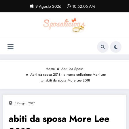
Vai
9 Agosto 2026
10:52:07 AM
al
contenuto
Home
Abiti da Sposa
Abiti da sposa 2018, la nuova collezione Mori Lee
abiti da sposa More Lee 2018
8 Giugno 2017
abiti da sposa More Lee