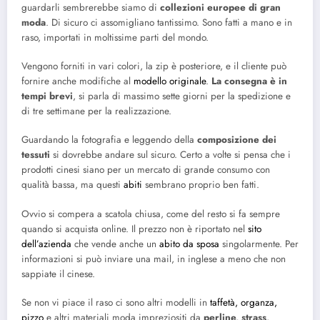
guardarli sembrerebbe siamo di
collezioni europee di gran
moda
. Di sicuro ci assomigliano tantissimo. Sono fatti a mano e in
raso, importati in moltissime parti del mondo.
Vengono forniti in vari colori, la zip è posteriore, e il cliente può
fornire anche modifiche al
modello originale
.
La consegna è in
tempi brevi
, si parla di massimo sette giorni per la spedizione e
di tre settimane per la realizzazione.
Guardando la fotografia e leggendo della
composizione dei
tessuti
si dovrebbe andare sul sicuro. Certo a volte si pensa che i
prodotti cinesi siano per un mercato di grande consumo con
qualità bassa, ma questi
abiti
sembrano proprio ben fatti.
Ovvio si compera a scatola chiusa, come del resto si fa sempre
quando si acquista online. Il prezzo non è riportato nel
sito
dell’azienda
che vende anche un
abito da sposa
singolarmente. Per
informazioni si può inviare una mail, in inglese a meno che non
sappiate il cinese.
Se non vi piace il raso ci sono altri modelli in
taffetà, organza,
pizzo
e altri materiali moda impreziositi da
perline, strass,