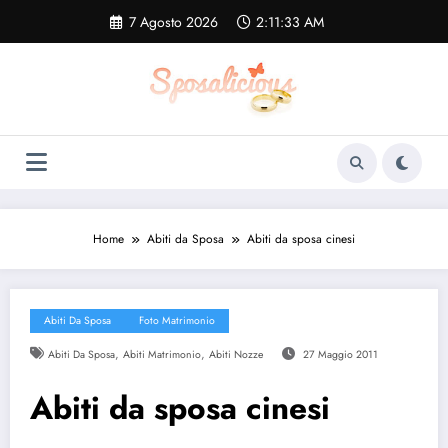
Vai
7 Agosto 2026
2:11:33 AM
al
contenuto
Home
Abiti da Sposa
Abiti da sposa cinesi
Abiti Da Sposa
Foto Matrimonio
,
,
Abiti Da Sposa
Abiti Matrimonio
Abiti Nozze
27 Maggio 2011
Abiti da sposa cinesi