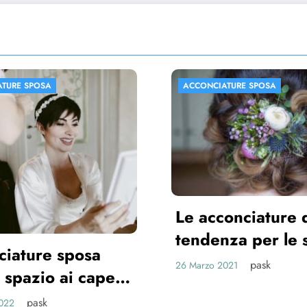
IATURE SPOSA
ACCONCIATURE SPOSA
conciature di
enza per le spose
1
pask
 2021