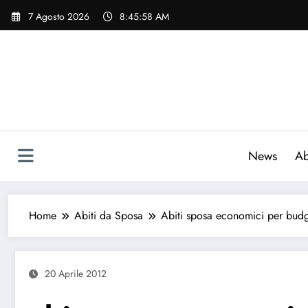
Vai
7 Agosto 2026
8:45:59 AM
al
contenuto
News
Ab
Home
Abiti da Sposa
Abiti sposa economici per budg
20 Aprile 2012