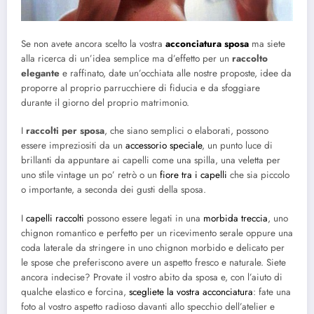
Se non avete ancora scelto la vostra
acconciatura sposa
ma siete
alla ricerca di un’idea semplice ma d’effetto per un
raccolto
elegante
e raffinato, date un’occhiata alle nostre proposte, idee da
proporre al proprio parrucchiere di fiducia e da sfoggiare
durante il giorno del proprio matrimonio.
I
raccolti per sposa
, che siano semplici o elaborati, possono
essere impreziositi da un
accessorio speciale
, un punto luce di
brillanti da appuntare ai capelli come una spilla, una veletta per
uno stile vintage un po’ retrò o un
fiore tra i capelli
che sia piccolo
o importante, a seconda dei gusti della sposa.
I
capelli raccolti
possono essere legati in una
morbida treccia
, uno
chignon romantico e perfetto per un ricevimento serale oppure una
coda laterale da stringere in uno chignon morbido e delicato per
le spose che preferiscono avere un aspetto fresco e naturale. Siete
ancora indecise? Provate il vostro abito da sposa e, con l’aiuto di
qualche elastico e forcina,
scegliete la vostra acconciatura
: fate una
foto al vostro aspetto radioso davanti allo specchio dell’atelier e