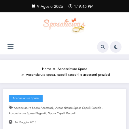
Vai
9 Agosto 2026
1:19:45 PM
al
contenuto
Home
Acconciature Sposa
Acconciatura sposa, capelli raccolti e accessori preziosi
Acconciature Sposa
,
,
Acconciature Sposa Accessori
Acconciature Sposa Capelli Raccolti
,
Acconciature Sposa Eleganti
Sposa Capelli Raccolti
16 Maggio 2013