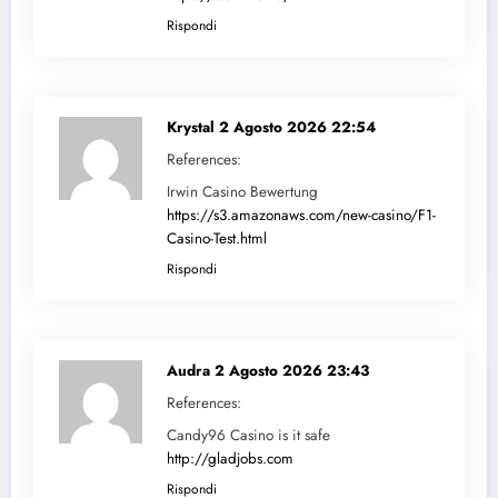
Rispondi
Krystal
2 Agosto 2026 22:54
References:
Irwin Casino Bewertung
https://s3.amazonaws.com/new-casino/F1-
Casino-Test.html
Rispondi
Audra
2 Agosto 2026 23:43
References:
Candy96 Casino is it safe
http://gladjobs.com
Rispondi