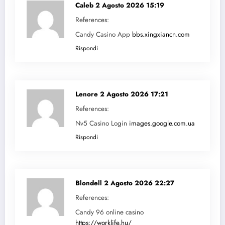
Caleb
2 Agosto 2026 15:19
References:
Candy Casino App
bbs.xingxiancn.com
Rispondi
Lenore
2 Agosto 2026 17:21
References:
Nv5 Casino Login
images.google.com.ua
Rispondi
Blondell
2 Agosto 2026 22:27
References:
Candy 96 online casino
https://worklife.hu/