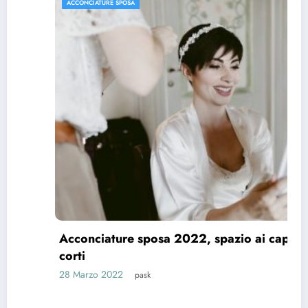
ACCONCIATURE SPOSA
Acconciature sposa 2022, spazio ai capelli
corti
28 Marzo 2022
pask