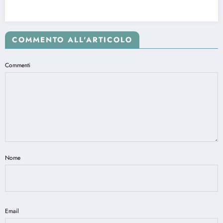
COMMENTO ALL'ARTICOLO
Commenti
Nome
Email