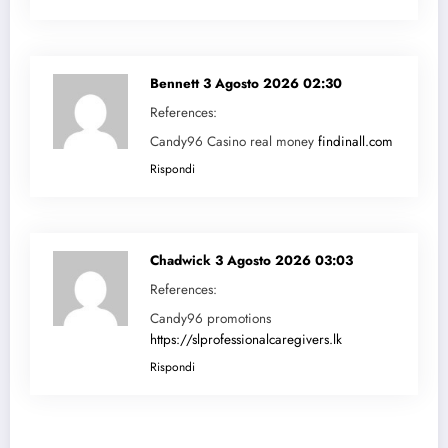
Bennett
3 Agosto 2026 02:30
References:
Candy96 Casino real money
findinall.com
Rispondi
Chadwick
3 Agosto 2026 03:03
References:
Candy96 promotions
https://slprofessionalcaregivers.lk
Rispondi