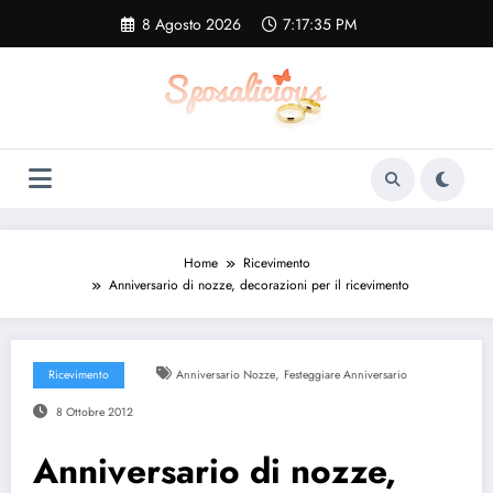
Vai
8 Agosto 2026
7:17:35 PM
al
contenuto
Home
Ricevimento
Anniversario di nozze, decorazioni per il ricevimento
,
Ricevimento
Anniversario Nozze
Festeggiare Anniversario
8 Ottobre 2012
Anniversario di nozze,