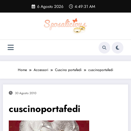
Vai
6 Agosto 2026
4:49:32 AM
al
contenuto
Home
Accessori
Cuscino portafedi
cuscinoportafedi
30 Agosto 2010
cuscinoportafedi