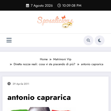
Vai
7 Agosto 2026
10:09:09 PM
al
contenuto
Home
Matrimoni Vip
Diretta nozze reali: cosa vi sta piacendo di più?
antonio caprarica
29 Aprile 2011
antonio caprarica