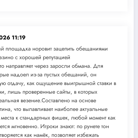
026 11:19
дый площадка норовит зацепить обещаниями
азино с хорошей репутацией
что направляет через заросли обмана. Для
орые надоел из-за пустых обещаний, он
ную отдачу, как ощущение выигрышной ставки в
и, лишь проверенные сайты, в которых
еальная везение.Составлено на основе
утина, что вылавливает наиболее актуальные
я места к стандартных фишек, любой момент как
яется мгновенно. Игроки знают: по рунете тон
воряется как намёк, позволяет избежать