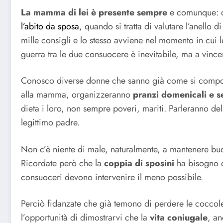
La mamma di lei è presente sempre
e comunque: q
l’abito da sposa
, quando si tratta di valutare l’anello 
mille consigli e lo stesso avviene nel momento in cui l
guerra tra le due consuocere è inevitabile, ma a vinc
Conosco diverse donne che sanno già come si comport
alla mamma, organizzeranno
pranzi domenicali e se
dieta i loro, non sempre poveri, mariti. Parleranno de
legittimo padre.
Non c’è niente di male, naturalmente, a mantenere buon
Ricordate però che la
coppia di sposini
ha bisogno d
consuoceri devono intervenire il meno possibile.
Perciò fidanzate che già temono di perdere le coccole
l’opportunità di dimostrarvi che la
vita coniugale
, an