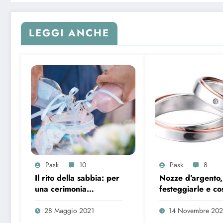
LEGGI ANCHE
Pask
10
Pask
8
Il rito della sabbia: per
Nozze d’argento
una cerimonia
festeggiarle e co
romantica sulla
regalare
spiaggia
28 Maggio 2021
14 Novembre 20