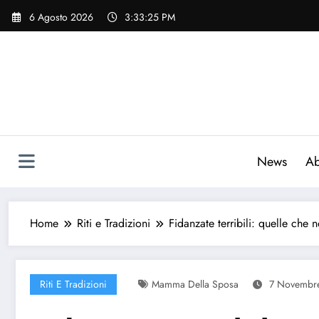
Vai
6 Agosto 2026
3:33:26 PM
al
contenuto
News
Ab
Home
Riti e Tradizioni
Fidanzate terribili: quelle che
Riti E Tradizioni
Mamma Della Sposa
7 Novembr