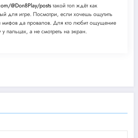
.com/@Don8Play/posts
такой топ ждёт как
ный для игре. Посмотри, если хочешь ощутить
я мифов да провалов. Для кто любит ощущение
 у пальцах, а не смотреть на экран.