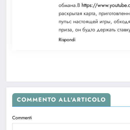
обмана.В
https://www.youtube
раскрытая карта, приготовлен
пульс настоящей игры, обход
приза, он будто держать ставку
Rispondi
COMMENTO ALL'ARTICOLO
Commenti