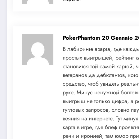
PokerPhantom
20 Gennaio 2
В лабиринте азарта, где каж
простых выигрышей, рейтинг к
становится той самой картой, 
ветеранов да дебютантов, кот
средство, чтоб увидеть реаль
руке. Минус ненужной болтовн
выигрыш не только цифра, а р
гугловых запросов, словно па
веяния на интернете. Тут мину
карта в игре, где блеф проявл
речи и иронией, там юмор прит