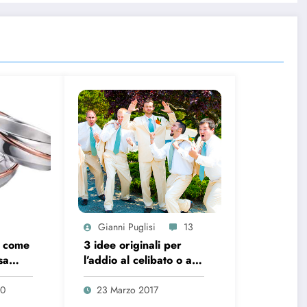
Gianni Puglisi
13
, come
3 idee originali per
sa
l’addio al celibato o al
nubilato
20
23 Marzo 2017