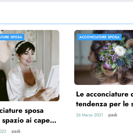
IATURE SPOSA
ACCONCIATURE SPOSA
conciature di
enza per le spose
1
pask
 2021