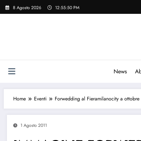
Vai
8 Agosto 2026
12:55:51 PM
al
contenuto
News
Ab
Home
Eventi
Forwedding al Fieramilanocity a ottobre
1 Agosto 2011