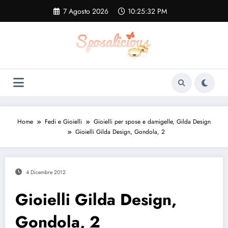
Vai
7 Agosto 2026
10:25:33 PM
al
contenuto
Home
Fedi e Gioielli
Gioielli per spose e damigelle, Gilda Design
Gioielli Gilda Design, Gondola, 2
4 Dicembre 2012
Gioielli Gilda Design,
Gondola, 2