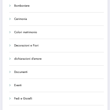
Bomboniere
Cerimonia
Colori matrimonio
Decorazioni e Fiori
dichiarazioni d'amore
Documenti
Eventi
Fedi e Gioielli