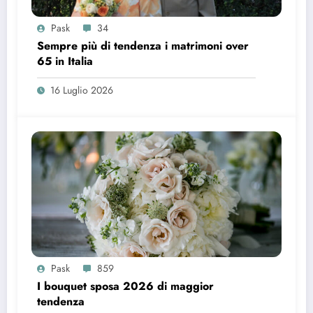
Pask
34
Sempre più di tendenza i matrimoni over
65 in Italia
16 Luglio 2026
Pask
859
I bouquet sposa 2026 di maggior
tendenza