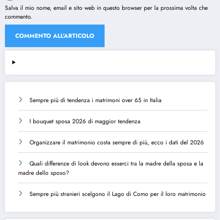
Salva il mio nome, email e sito web in questo browser per la prossima volta che
commento.
Sempre più di tendenza i matrimoni over 65 in Italia
I bouquet sposa 2026 di maggior tendenza
Organizzare il matrimonio costa sempre di più, ecco i dati del 2026
Quali differenze di look devono esserci tra la madre della sposa e la
madre dello sposo?
Sempre più stranieri scelgono il Lago di Como per il loro matrimonio