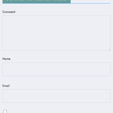
Commenti
Nome
Email