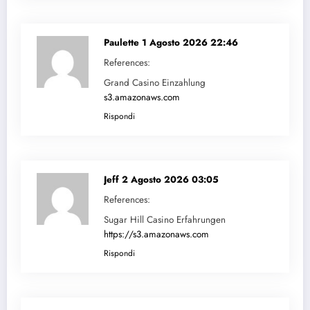
Paulette
1 Agosto 2026 22:46
References:
Grand Casino Einzahlung
s3.amazonaws.com
Rispondi
Jeff
2 Agosto 2026 03:05
References:
Sugar Hill Casino Erfahrungen
https://s3.amazonaws.com
Rispondi