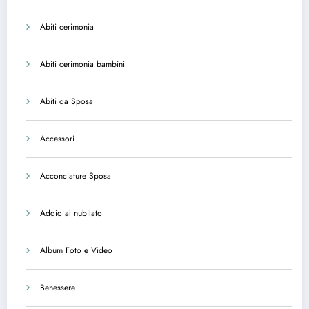
Abiti cerimonia
Abiti cerimonia bambini
Abiti da Sposa
Accessori
Acconciature Sposa
Addio al nubilato
Album Foto e Video
Benessere