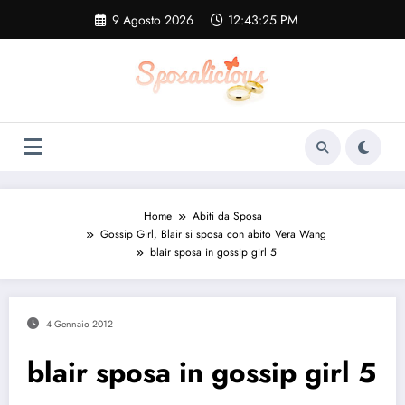
Vai
9 Agosto 2026
12:43:26 PM
al
contenuto
Home
Abiti da Sposa
Gossip Girl, Blair si sposa con abito Vera Wang
blair sposa in gossip girl 5
4 Gennaio 2012
blair sposa in gossip girl 5