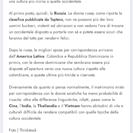
una cultura più vicina a quella occidentale.
Al primo posto, quindi, la
Russia
. Le donne russe, come riporta la
classifica pubblicata da Toptenz,
non ne possono più dei loro
uomini burberi, violenti ed ubriaconi e non vedono l’ora di trovare
un occidentale disposto a portarle con sé e potete essere sicuri che
faranno del tutto per rendervi felici.
Dopo le russe, le migliori spose per corrispondenza arrivano
dall’
America Latina
. Colombia e Repubblica Dominicana in
primis, con le donne dominicane che sembrano essere più
disposte all’apertura verso una nuova cultura rispetto alle
colombiane, e queste ultime più timide e riservate.
Diversamente da quanto si pensa normalmente, il matrimonio misto
per corrispondenza con le donne asiatiche ha meno probabilità di
riuscita: oltre alle differenze linguistiche, infatti, paesi come la
Cina
, l’
India
, la
Thailandia
e il
Vietnam
hanno abitudini di vita e
culturali difficile da rendere compatibili con quelle tipiche della
cultura occidentale.
Foto | Thinkstock