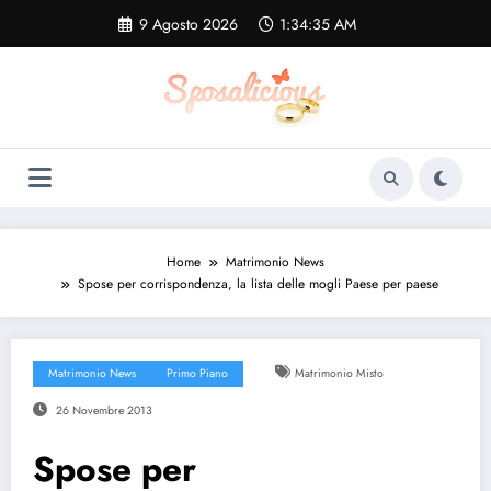
Vai
9 Agosto 2026
1:34:35 AM
al
contenuto
Home
Matrimonio News
Spose per corrispondenza, la lista delle mogli Paese per paese
Matrimonio News
Primo Piano
Matrimonio Misto
26 Novembre 2013
Spose per