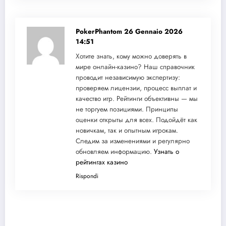
PokerPhantom
26 Gennaio 2026
14:51
Хотите знать, кому можно доверять в
мире онлайн-казино? Наш справочник
проводит независимую экспертизу:
проверяем лицензии, процесс выплат и
качество игр. Рейтинги объективны — мы
не торгуем позициями. Принципы
оценки открыты для всех. Подойдёт как
новичкам, так и опытным игрокам.
Следим за изменениями и регулярно
обновляем информацию.
Узнать о
рейтингах казино
Rispondi