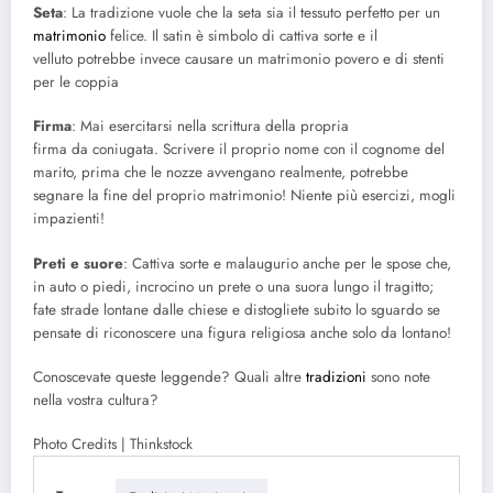
Seta
: La tradizione vuole che la seta sia il tessuto perfetto per un
matrimonio
felice. Il satin è simbolo di cattiva sorte e il
velluto potrebbe invece causare un matrimonio povero e di stenti
per le coppia
Firma
: Mai esercitarsi nella scrittura della propria
firma da coniugata. Scrivere il proprio nome con il cognome del
marito, prima che le nozze avvengano realmente, potrebbe
segnare la fine del proprio matrimonio! Niente più esercizi, mogli
impazienti!
Preti e suore
: Cattiva sorte e malaugurio anche per le spose che,
in auto o piedi, incrocino un prete o una suora lungo il tragitto;
fate strade lontane dalle chiese e distogliete subito lo sguardo se
pensate di riconoscere una figura religiosa anche solo da lontano!
Conoscevate queste leggende? Quali altre
tradizioni
sono note
nella vostra cultura?
Photo Credits | Thinkstock