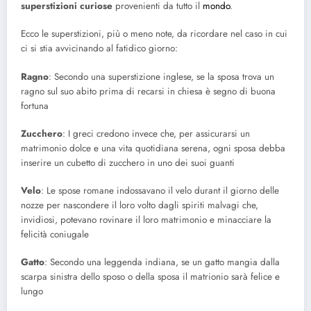
superstizioni curiose
provenienti da tutto il
mondo
.
Ecco le superstizioni, più o meno note, da ricordare nel caso in cui
ci si stia avvicinando al fatidico giorno:
Ragno
: Secondo una superstizione inglese, se la sposa trova un
ragno sul suo abito prima di recarsi in chiesa è segno di buona
fortuna
Zucchero
: I greci credono invece che, per assicurarsi un
matrimonio dolce e una vita quotidiana serena, ogni sposa debba
inserire un cubetto di zucchero in uno dei suoi guanti
Velo
: Le spose romane indossavano il velo durant il giorno delle
nozze per nascondere il loro volto dagli spiriti malvagi che,
invidiosi, potevano rovinare il loro matrimonio e minacciare la
felicità coniugale
Gatto
: Secondo una leggenda indiana, se un gatto mangia dalla
scarpa sinistra dello sposo o della sposa il matrionio sarà felice e
lungo