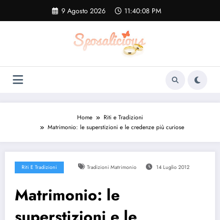
Vai
9 Agosto 2026
11:40:08 PM
al
contenuto
Home
Riti e Tradizioni
Matrimonio: le superstizioni e le credenze più curiose
Riti E Tradizioni
Tradizioni Matrimonio
14 Luglio 2012
Matrimonio: le
superstizioni e le