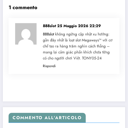
1 commento
888slot
25 Maggio 2026 22:29
888slot
không ngừng cập nhật xu hướng:
gần đây nhất là loạt slot Megaways™ với cơ
chế tạo ra hàng trăm nghìn cách thắng –
mang lại cảm giác phấn khích chưa từng
có cho người chơi Việt. TONY05-24
Rispondi
COMMENTO ALL'ARTICOLO