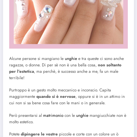
Alcune persone si mangiano le
unghie
e tra queste ci sono anche
ragazze, o donne. Di per sè non è una bella cosa,
non soltanto
per l’estetica
, ma perchè, è successo anche a me, fa un male
terribile!
Purtroppo è un gesto molto meccanico e inconscio. Capita
maggiormente
quando si è nervose
, oppure si è in un attimo in
cui non si sa bene cosa fare con le mani o in generale.
Però presentarsi al
matrimonio
con le
unghie
mangiucchiate non è
molto estetico.
Potete
dipingere le vostre
piccole e corte con un colore un ò