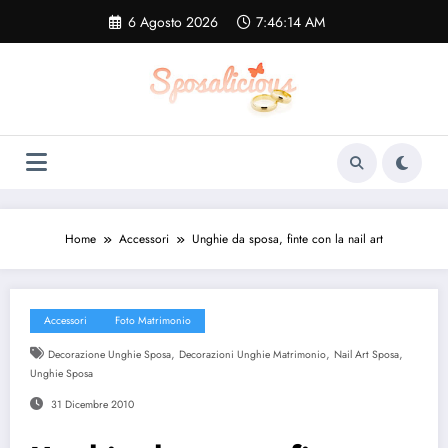
Vai
6 Agosto 2026
7:46:15 AM
al
contenuto
Home
Accessori
Unghie da sposa, finte con la nail art
Accessori
Foto Matrimonio
,
,
,
Decorazione Unghie Sposa
Decorazioni Unghie Matrimonio
Nail Art Sposa
Unghie Sposa
31 Dicembre 2010