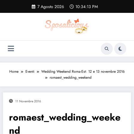
Vai
7 Agosto 2026
10:34:14 PM
al
contenuto
Home
Eventi
Wedding Weekend Roma-Est: 12 e 13 novembre 2016
romaest_wedding_weekend
11 Novembre 2016
romaest_wedding_weeke
nd