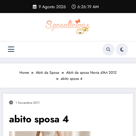
Vai
9 Agosto 2026
6:26:20 AM
al
contenuto
Home
Abiti da Sposa
Abiti da sposa Novia d’Art 2012
abito sposa 4
1 Novembre 2011
abito sposa 4