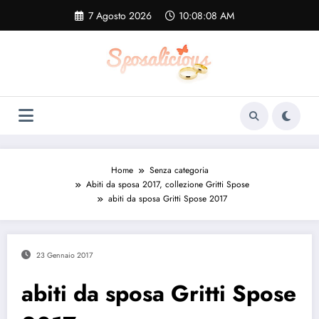
Vai
7 Agosto 2026
10:08:09 AM
al
contenuto
Home
Senza categoria
Abiti da sposa 2017, collezione Gritti Spose
abiti da sposa Gritti Spose 2017
23 Gennaio 2017
abiti da sposa Gritti Spose