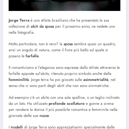
Jorge Terra
è uno stilsita brasiliano che ha presentato la sua
collezione di
abiti da sposa
per il prossimo anno, ne vedete uno
nella fotografia.
Molto particolare, non è vero? la
sposa
sembra quasi un quadro,
anzi un angolo di natura, come il fiore più bello sul quale si
posano le
farfalle
.
Il romanticismo e l’eleganza sono espresse dallo stilista attraverso le
farfalle apposte sul’abito, ritenuto proprio simbolo anche della
femminilità
. Jorge terra ha poi giocato sulle
asimmetrialità
, nel
senso che ci sono parti degli abiti che non sono simmetriche.
Ad esempio c’è un abito con una sola spallina, o un taglio inclinato
da un lato. Ha utilizzato
profonde scollature
e gonne a sirena
per rendere la donna il più possibile romantica e femminile nella
giornata delle sue
nozze
.
I
modelli
di Jorge Terra sono apprezzatissimi specialmente dalle