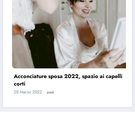
Le acconciature di tendenza per 
2021
26 Marzo 2021
pask
o ai capelli
Riti e Tradizioni
Matrimonio News
Matrimoni Vip
Eventi