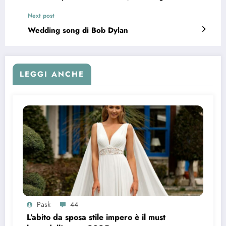
Next post
Wedding song di Bob Dylan
LEGGI ANCHE
Pask
44
L’abito da sposa stile impero è il must