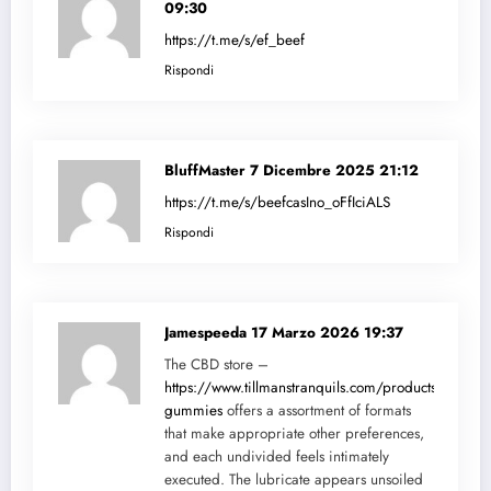
09:30
https://t.me/s/ef_beef
Rispondi
BluffMaster
7 Dicembre 2025 21:12
https://t.me/s/beefcasIno_oFfIciALS
Rispondi
Jamespeeda
17 Marzo 2026 19:37
The CBD store –
https://www.tillmanstranquils.com/products/sativa-
gummies
offers a assortment of formats
that make appropriate other preferences,
and each undivided feels intimately
executed. The lubricate appears unsoiled