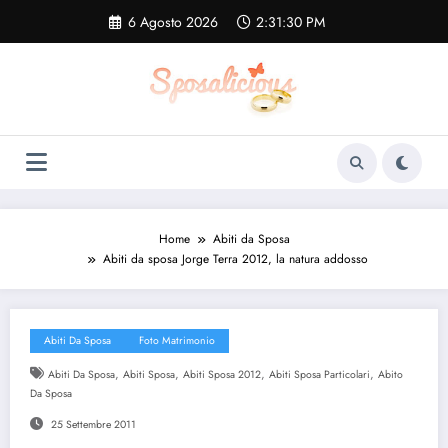
Vai
6 Agosto 2026
2:31:31 PM
al
contenuto
Home
Abiti da Sposa
Abiti da sposa Jorge Terra 2012, la natura addosso
Abiti Da Sposa
Foto Matrimonio
,
,
,
,
Abiti Da Sposa
Abiti Sposa
Abiti Sposa 2012
Abiti Sposa Particolari
Abito
Da Sposa
25 Settembre 2011