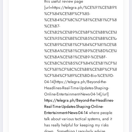
this useful review page
[url=https://telegra.ph/%CE%91%CE%B9%CF%8
%CF%84%CE%BF%CF%85-
%CE%B4%CF%8C%CF%81%CE%B1%CF%84%CE%B
%CE%B7-
%CE%B2%CE%B9%CE%BF%CE%BB%CE%BF%CE%B
%CE%95%CE%BE%CE%B5%CE%BB%CE%AF%CE%B
%CE%B9%CE%B1%CF%84%CF%81%CE%B9%CE%B
%CE%BA%CE%B1%CE%B9%CE%BD%CE%BF%CF%
%CE%BA%CE%B1%CE%B9-%CE%BF-
%CE%BC%CE%B5%CF%84%CE%B1%CF%83%CF%8
%CF%81%CF%8C%CE%BB%CE%BF%CF%82-
%CF%84%CF%89%CE%BD-Bio-%CE%9D-
04-14]https://telegra.ph/Beyond-the-
Headlines-Real-Time-Updates-Shaping-
Online-Entertainment-News-04-14[/url]
https://telegra.ph/Beyond-the-Headlines-
Real-Time-Updates-Shaping-Online-
Entertainment-News-04-14
where people
talk about various tactical systems, and it
has really helpful for keeping my risks
down . Something I regularly advise