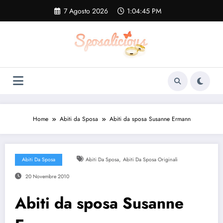
Vai
7 Agosto 2026
1:04:45 PM
al
contenuto
Home
Abiti da Sposa
Abiti da sposa Susanne Ermann
,
Abiti Da Sposa
Abiti Da Sposa
Abiti Da Sposa Originali
20 Novembre 2010
Abiti da sposa Susanne