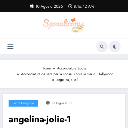
Vai
10 Agosto 2026
8:16:43 AM
al
contenuto
Home
Acconciature Sposa
Acconciatura da sera per la sposa, copia le star di Hollywood
angelina-jolie-1
Senza Categoria
13 Luglio 2010
angelina-jolie-1