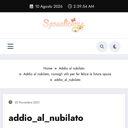
Vai
10 Agosto 2026
2:39:55 AM
al
contenuto
Home
Addio al nubilato
Addio al nubilato, consigli utili per far felice la futura sposa
addio_al_nubilato
30 Novembre 2021
addio_al_nubilato