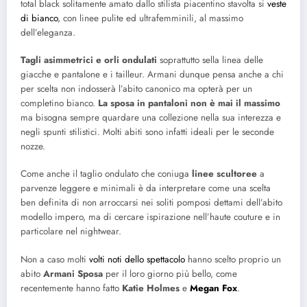
total black solitamente amato dallo stilista piacentino stavolta si
veste
di bianco
, con linee pulite ed ultrafemminili, al massimo
dell’eleganza.
Tagli asimmetrici e orli ondulati
soprattutto sella linea delle
giacche e pantalone e i tailleur. Armani dunque pensa anche a chi
per scelta non indosserà l’abito canonico ma opterà per un
completino bianco.
La sposa in pantaloni non è mai il massimo
ma bisogna sempre quardare una collezione nella sua interezza e
negli spunti stilistici. Molti abiti sono infatti ideali per le seconde
nozze.
Come anche il taglio ondulato che coniuga
linee scultoree
a
parvenze leggere e minimali è da interpretare come una scelta
ben definita di non arroccarsi nei soliti pomposi dettami dell’abito
modello impero, ma di cercare ispirazione nell’haute couture e in
particolare nel nightwear.
Non a caso molti
volti noti dello spettacolo
hanno scelto proprio un
abito
Armani Sposa
per il loro giorno più bello, come
recentemente hanno fatto
Katie Holmes
e
Megan Fox
.