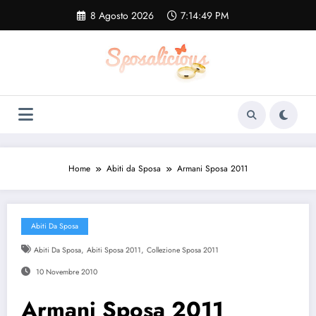
Vai
8 Agosto 2026
7:14:49 PM
al
contenuto
Home
Abiti da Sposa
Armani Sposa 2011
Abiti Da Sposa
,
,
Abiti Da Sposa
Abiti Sposa 2011
Collezione Sposa 2011
10 Novembre 2010
Armani Sposa 2011